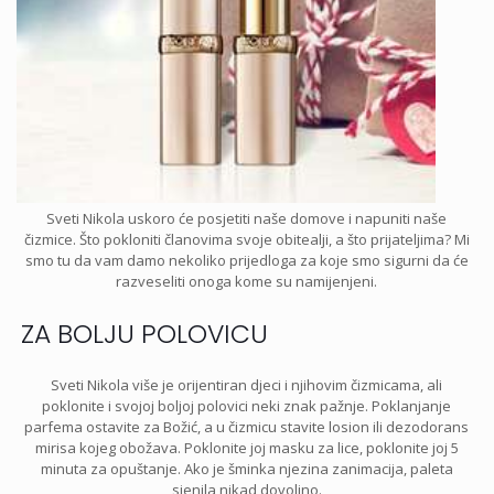
Sveti Nikola uskoro će posjetiti naše domove i napuniti naše
čizmice. Što pokloniti članovima svoje obitealji, a što prijateljima? Mi
smo tu da vam damo nekoliko prijedloga za koje smo sigurni da će
razveseliti onoga kome su namijenjeni.
ZA BOLJU POLOVICU
Sveti Nikola više je orijentiran djeci i njihovim čizmicama, ali
poklonite i svojoj boljoj polovici neki znak pažnje. Poklanjanje
parfema ostavite za Božić, a u čizmicu stavite losion ili dezodorans
mirisa kojeg obožava. Poklonite joj masku za lice, poklonite joj 5
minuta za opuštanje. Ako je šminka njezina zanimacija, paleta
sjenila nikad dovoljno.