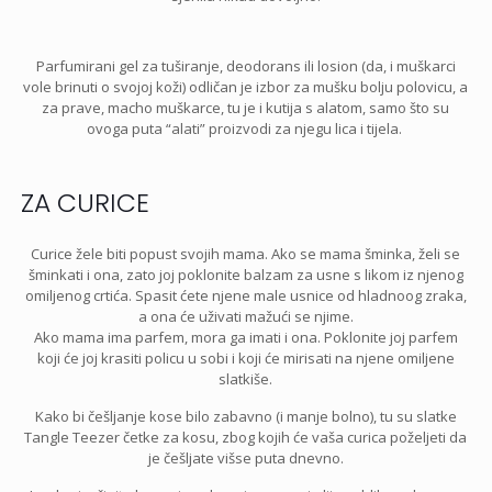
Parfumirani gel za tuširanje, deodorans ili losion (da, i muškarci
vole brinuti o svojoj koži) odličan je izbor za mušku bolju polovicu, a
za prave, macho muškarce, tu je i kutija s alatom, samo što su
ovoga puta “alati” proizvodi za njegu lica i tijela.
ZA CURICE
Curice žele biti popust svojih mama. Ako se mama šminka, želi se
šminkati i ona, zato joj poklonite balzam za usne s likom iz njenog
omiljenog crtića. Spasit ćete njene male usnice od hladnoog zraka,
a ona će uživati mažući se njime.
Ako mama ima parfem, mora ga imati i ona. Poklonite joj parfem
koji će joj krasiti policu u sobi i koji će mirisati na njene omiljene
slatkiše.
Kako bi češljanje kose bilo zabavno (i manje bolno), tu su slatke
Tangle Teezer četke za kosu, zbog kojih će vaša curica poželjeti da
je češljate višse puta dnevno.