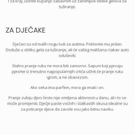
I za kraj, učinite kupanje zabavnim uz zanimljive oblike gelova za
tuširanje.
ZA DJEČAKE
Dječaci su od malih nogu ludi za autima. Poklonite mu jedan.
Doduše u obliku gela za tuširanje, ali će vašeg mališana i takav auto
oduševiti.
Stalno pranje ruku ne mora biti zamorno. Sapuni koji pjevaju
pjesme iz trenutno najpopularnijih crtića učinit će pranje ruku
igrom, a ne obavezom.
Ako seka ima parfem, mora ga imati i on.
Pranje zubiju djeci često nije omiljena aktivnost u danu, ali i to se
može promijeniti. Dječje paste voćnih i slatkastih okusa idealne su
za poticanje djece da zavole ovu jako bitnu naviku.