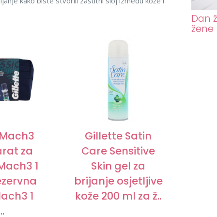
ijanje kako biste stvorili zaštitni sloj između kože i
Dan ž
žene
e Mach3
Gillette Satin
arat za
Care Sensitive
 Mach3 1
Skin gel za
ezervna
brijanje osjetljive
ach3 1
kože 200 ml za ž..
..