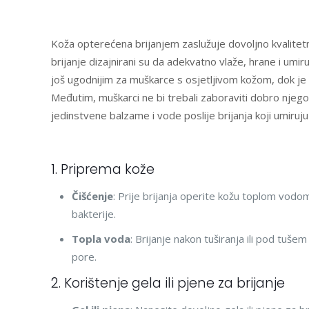
Koža opterećena brijanjem zaslužuje dovoljno kvalite
brijanje dizajnirani su da adekvatno vlaže, hrane i umiruj
još ugodnijim za muškarce s osjetljivom kožom, dok je S
Međutim, muškarci ne bi trebali zaboraviti dobro njegov
jedinstvene balzame i vode poslije brijanja koji umiruju 
1. Priprema kože
Čišćenje
: Prije brijanja operite kožu toplom vodom 
bakterije.
Topla voda
: Brijanje nakon tuširanja ili pod tuše
pore.
2. Korištenje gela ili pjene za brijanje