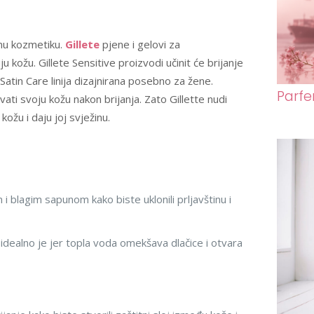
tnu kozmetiku.
Gillete
pjene i gelovi za
u kožu. Gillete Sensitive proizvodi učinit će brijanje
atin Care linija dizajnirana posebno za žene.
Parfe
ati svoju kožu nakon brijanja. Zato Gillette nudi
kožu i daju joj svježinu.
i blagim sapunom kako biste uklonili prljavštinu i
m idealno je jer topla voda omekšava dlačice i otvara