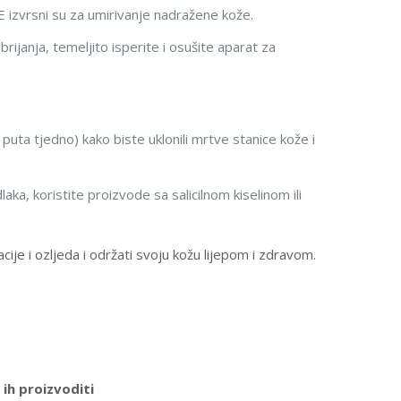
E izvrsni su za umirivanje nadražene kože.
ijanja, temeljito isperite i osušite aparat za
uta tjedno) kako biste uklonili mrtve stanice kože i
 dlaka, koristite proizvode sa salicilnom kiselinom ili
acije i ozljeda i održati svoju kožu lijepom i zdravom.
ih proizvoditi