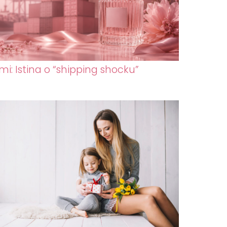
mi: Istina o “shipping shocku”