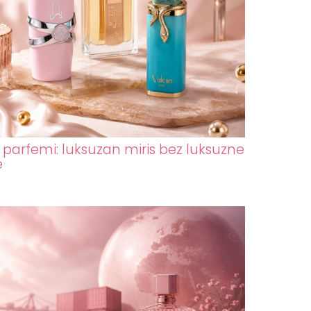
parfemi: luksuzan miris bez luksuzne
e