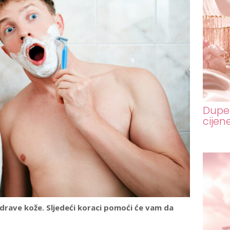
Dupe 
cijen
i zdrave kože. Sljedeći koraci pomoći će vam da