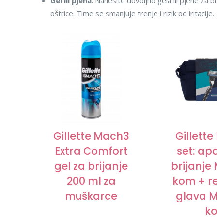
Gel ili pjena
: Nanesite dovoljno gela ili pjene za br
oštrice. Time se smanjuje trenje i rizik od iritacije.
Gillette Mach3
Gillett
Extra Comfort
set: ap
gel za brijanje
brijanje
200 ml za
kom + r
muškarce
glava M
ko