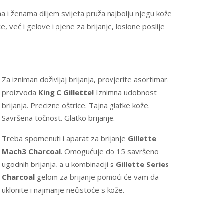
ma i ženama diljem svijeta pruža najbolju njegu kože
, već i gelove i pjene za brijanje, losione poslije
Za izniman doživljaj brijanja, provjerite asortiman
proizvoda
King C Gillette!
Iznimna udobnost
brijanja. Precizne oštrice. Tajna glatke kože.
Savršena točnost. Glatko brijanje.
Treba spomenuti i aparat za brijanje
Gillette
Mach3 Charcoal
. Omogućuje do 15 savršeno
ugodnih brijanja, a u kombinaciji s
Gillette Series
Charcoal
gelom za brijanje pomoći će vam da
uklonite i najmanje nečistoće s kože.